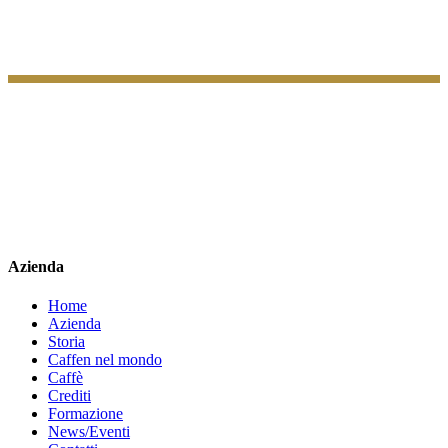
caffen
caffenofficial
Azienda
Home
Azienda
Storia
Caffen nel mondo
Caffè
Crediti
Formazione
News/Eventi