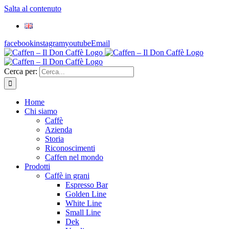
Salta al contenuto
facebook
instagram
youtube
Email
Cerca per:
Home
Chi siamo
Caffè
Azienda
Storia
Riconoscimenti
Caffen nel mondo
Prodotti
Caffè in grani
Espresso Bar
Golden Line
White Line
Small Line
Dek