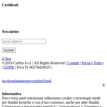
Certificati
Newsletter
©2019 Caffen S.r.l. | All Rights Reserved |
Contatti
|
Privacy Policy
|
GDPR
| P.iva IT 00276420635 |
facebook
instagram
youtube
Email
X
Informativa
Noi e terze parti selezionate utilizziamo cookie o tecnologie simili
per finalità tecniche e con il tuo consenso, anche per altre finalità
(“interazioni e funzionalità semplici”, “misurazione” e “targeting e