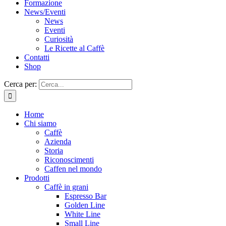
Formazione
News/Eventi
News
Eventi
Curiosità
Le Ricette al Caffè
Contatti
Shop
Cerca per:
Home
Chi siamo
Caffè
Azienda
Storia
Riconoscimenti
Caffen nel mondo
Prodotti
Caffè in grani
Espresso Bar
Golden Line
White Line
Small Line