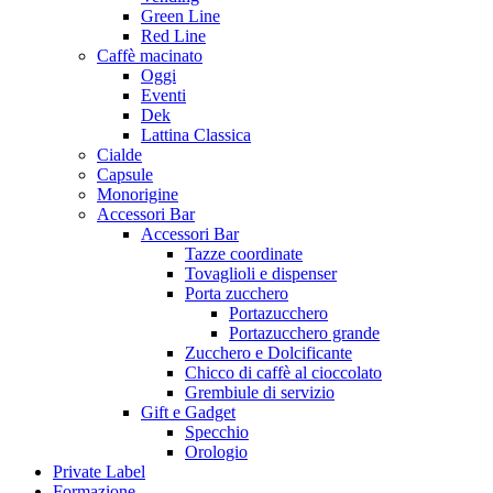
Green Line
Red Line
Caffè macinato
Oggi
Eventi
Dek
Lattina Classica
Cialde
Capsule
Monorigine
Accessori Bar
Accessori Bar
Tazze coordinate
Tovaglioli e dispenser
Porta zucchero
Portazucchero
Portazucchero grande
Zucchero e Dolcificante
Chicco di caffè al cioccolato
Grembiule di servizio
Gift e Gadget
Specchio
Orologio
Private Label
Formazione