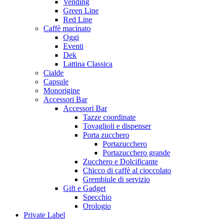
Vending
Green Line
Red Line
Caffè macinato
Oggi
Eventi
Dek
Lattina Classica
Cialde
Capsule
Monorigine
Accessori Bar
Accessori Bar
Tazze coordinate
Tovaglioli e dispenser
Porta zucchero
Portazucchero
Portazucchero grande
Zucchero e Dolcificante
Chicco di caffè al cioccolato
Grembiule di servizio
Gift e Gadget
Specchio
Orologio
Private Label