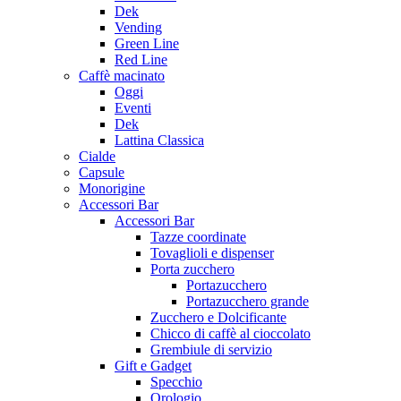
Dek
Vending
Green Line
Red Line
Caffè macinato
Oggi
Eventi
Dek
Lattina Classica
Cialde
Capsule
Monorigine
Accessori Bar
Accessori Bar
Tazze coordinate
Tovaglioli e dispenser
Porta zucchero
Portazucchero
Portazucchero grande
Zucchero e Dolcificante
Chicco di caffè al cioccolato
Grembiule di servizio
Gift e Gadget
Specchio
Orologio