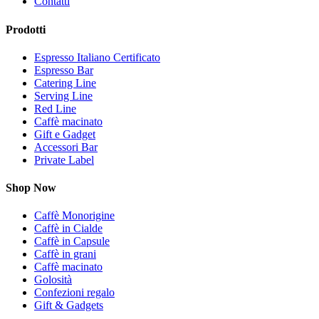
Contatti
Prodotti
Espresso Italiano Certificato
Espresso Bar
Catering Line
Serving Line
Red Line
Caffè macinato
Gift e Gadget
Accessori Bar
Private Label
Shop Now
Caffè Monorigine
Caffè in Cialde
Caffè in Capsule
Caffè in grani
Caffè macinato
Golosità
Confezioni regalo
Gift & Gadgets