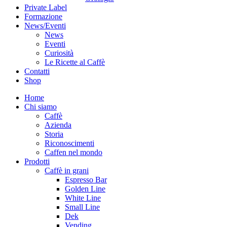
Private Label
Formazione
News/Eventi
News
Eventi
Curiosità
Le Ricette al Caffè
Contatti
Shop
Home
Chi siamo
Caffè
Azienda
Storia
Riconoscimenti
Caffen nel mondo
Prodotti
Caffè in grani
Espresso Bar
Golden Line
White Line
Small Line
Dek
Vending